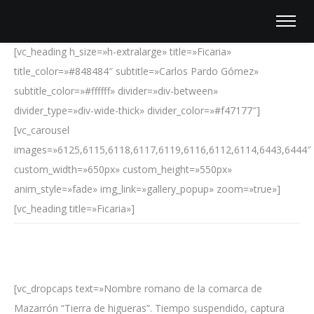
[vc_heading h_size=»h-extralarge» title=»Ficaria»
title_color=»#848484″ subtitle=»Carlos Pardo Gómez»
subtitle_color=»#ffffff» divider=»div-between»
divider_type=»div-wide-thick» divider_color=»#f47177″]
[vc_carousel
images=»6125,6115,6118,6117,6119,6116,6112,6114,6443,6444″
custom_width=»650px» custom_height=»550px»
anim_style=»fade» img_link=»gallery_popup» zoom=»true»]
[vc_heading title=»Ficaria»]
[vc_dropcaps text=»Nombre romano de la comarca de
Mazarrón “Tierra de higueras”. Tiempo suspendido, captura