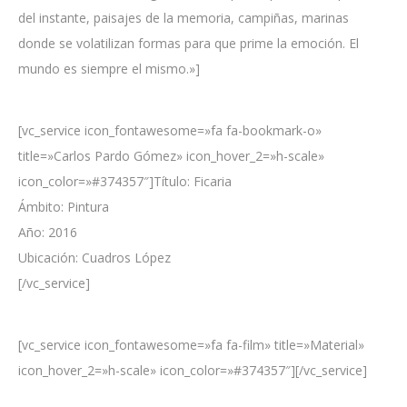
del instante, paisajes de la memoria, campiñas, marinas
donde se volatilizan formas para que prime la emoción. El
mundo es siempre el mismo.»]
[vc_service icon_fontawesome=»fa fa-bookmark-o»
title=»Carlos Pardo Gómez» icon_hover_2=»h-scale»
icon_color=»#374357″]Título: Ficaria
Ámbito: Pintura
Año: 2016
Ubicación: Cuadros López
[/vc_service]
[vc_service icon_fontawesome=»fa fa-film» title=»Material»
icon_hover_2=»h-scale» icon_color=»#374357″][/vc_service]