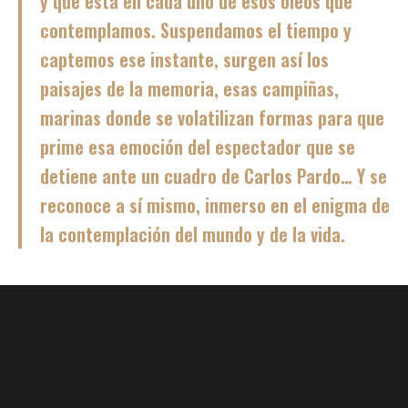
y que está en cada uno de esos óleos que
contemplamos. Suspendamos el tiempo y
captemos ese instante, surgen así los
paisajes de la memoria, esas campiñas,
marinas donde se volatilizan formas para que
prime esa emoción del espectador que se
detiene ante un cuadro de Carlos Pardo… Y se
reconoce a sí mismo, inmerso en el enigma de
la contemplación del mundo y de la vida.