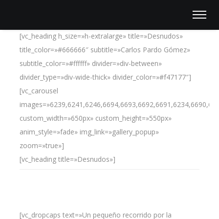
[vc_heading h_size=»h-extralarge» title=»Desnudos»
title_color=»#666666″ subtitle=»Carlos Pardo Gómez»
subtitle_color=»#ffffff» divider=»div-between»
divider_type=»div-wide-thick» divider_color=»#f47177″]
[vc_carousel
images=»6239,6241,6246,6694,6693,6692,6691,6234,6690,66
custom_width=»650px» custom_height=»550px»
anim_style=»fade» img_link=»gallery_popup»
zoom=»true»]
[vc_heading title=»Desnudos»]
[vc_dropcaps text=»Un pequeño recorrido por la