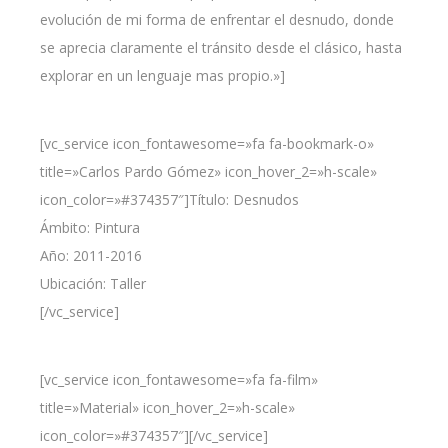
evolución de mi forma de enfrentar el desnudo, donde
se aprecia claramente el tránsito desde el clásico, hasta
explorar en un lenguaje mas propio.»]
[vc_service icon_fontawesome=»fa fa-bookmark-o»
title=»Carlos Pardo Gómez» icon_hover_2=»h-scale»
icon_color=»#374357″]Título: Desnudos
Ámbito: Pintura
Año: 2011-2016
Ubicación: Taller
[/vc_service]
[vc_service icon_fontawesome=»fa fa-film»
title=»Material» icon_hover_2=»h-scale»
icon_color=»#374357″][/vc_service]